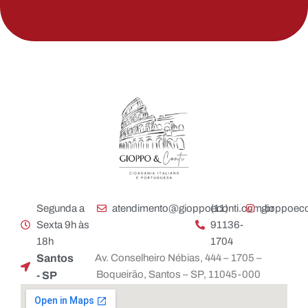
Segunda a
atendimento@gioppoeconti.com.br
(11)
gioppoeco
Sexta 9h às
91136-
18h
1704
Santos
Av. Conselheiro Nébias, 444 – 1705 –
Boqueirão, Santos – SP, 11045-000
- SP