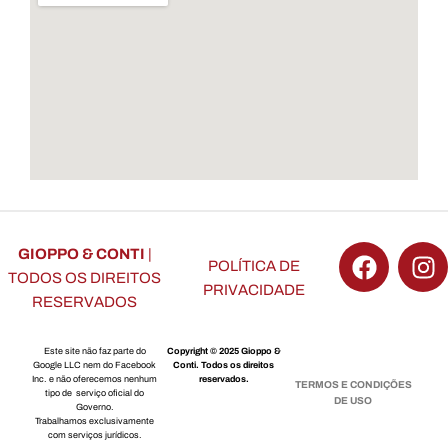
GIOPPO & CONTI
|
POLÍTICA DE
TODOS OS DIREITOS
PRIVACIDADE
RESERVADOS
Este site não faz parte do
Copyright © 2025 Gioppo &
Google LLC nem do Facebook
Conti. Todos os direitos
Inc. e não oferecemos nenhum
reservados.
TERMOS E CONDIÇÕES
tipo de serviço oficial do
DE USO
Governo.
Trabalhamos exclusivamente
com serviços jurídicos.